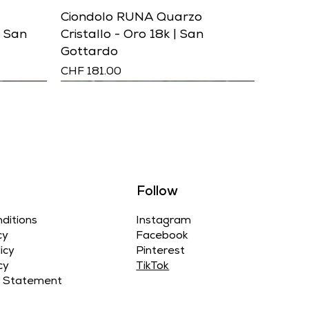
Ciondolo RUNA Quarzo
| San
Cristallo - Oro 18k | San
Gottardo
Prezzo
CHF 181.00
Follow
Instagram
ditions
Facebook
cy
Pinterest
icy
TikTok
cy
ty Statement
ite -
 Verde -
igio -
Ciondolo RUMI Radiolarite -
Ciondolo RUMI Prasinite -
Ciondolo RUMI Gneiss - Pietra