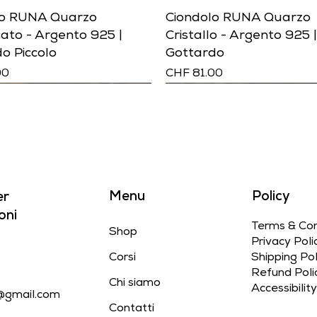
lo RUNA Quarzo
Ciondolo RUNA Quarzo
ato - Argento 925 |
Cristallo - Argento 925 
o Piccolo
Gottardo
Prezzo
00
CHF 81.00
Menu
Policy
er
oni
Terms & Con
Shop
Privacy Poli
Corsi
Shipping Pol
Refund Poli
Chi siamo
Accessibili
@gmail.com
lo RUMI Smaragdite
o RUMI Piropo Granato
o RUMI Granito Rosa -
Ciondolo RUMI Serpentin
Ciondolo RUMI Prasinite
Ciondolo RUMI Granito Gr
Contatti