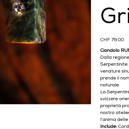
Gr
Prezzo
CHF 79.00
Ciondolo RUM
Dalla regione
Serpentinite:
venature sinu
prende il no
naturale.
La Serpentini
svizzere orien
proprietà pro
nostro atelie
l’anima delle
Include:
Cordi