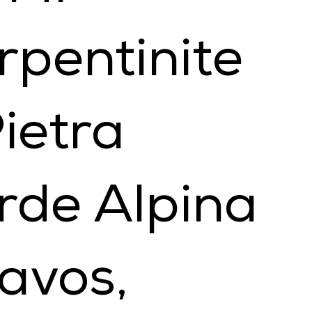
rpentinite
Pietra
rde Alpina
Davos,