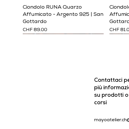
Ciondolo RUNA Quarzo
Ciondo
Affumicato - Argento 925 | San
Affumic
Gottardo
Gottard
Prezzo
Prezzo
CHF 89.00
CHF 81.
Contattaci p
più informazi
su prodotti o
corsi
mayoatelier.ch
Ciondolo ELIP Granito Rosso -
Ciondolo RUMI Quarzo Cristallo
Ciondolo RUMI Nolla Pirite -
Ciondo
Ciondol
Ciondol