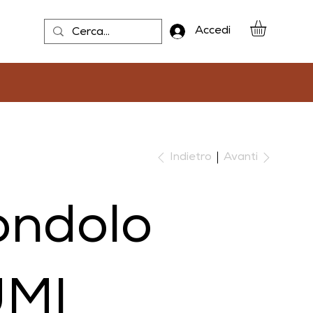
Accedi
Indietro
Avanti
ondolo
MI