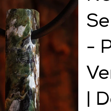
Se
- 
Ve
| 