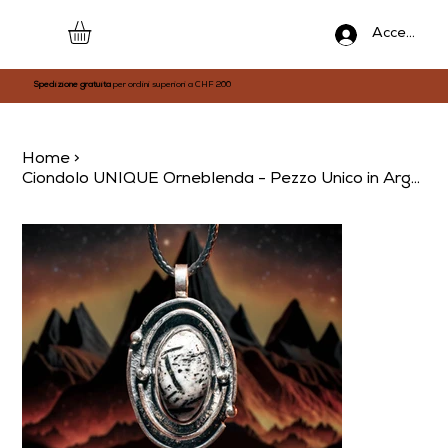
Accedi
Spedizione gratuita
per ordini superiori a CHF 200
Home
>
Ciondolo UNIQUE Orneblenda - Pezzo Unico in Argento | Airolo, Ticino