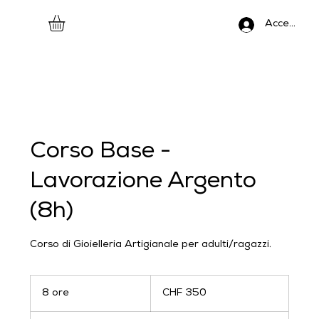
Accedi
Corso Base -
Lavorazione Argento
(8h)
Corso di Gioielleria Artigianale per adulti/ragazzi.
350
franchi
8 ore
8
CHF 350
svizzeri
o