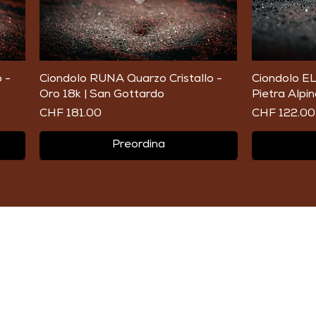
Vista rapida
 -
Ciondolo RUNA Quarzo Cristallo -
Ciondolo EL
Oro 18k | San Gottardo
Pietra Alpin
Prezzo
Prezzo
CHF 181.00
CHF 122.00
Preordina