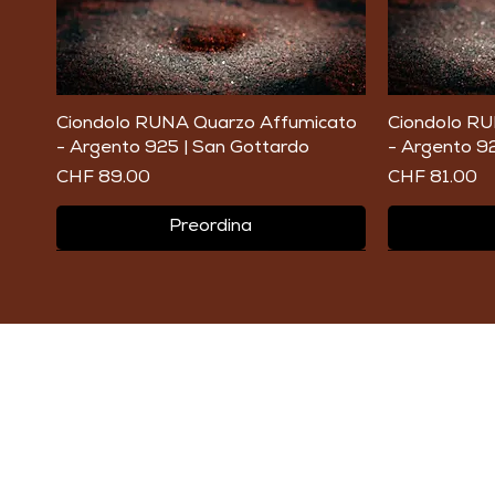
Vista rapida
Ciondolo RUNA Quarzo Affumicato
Ciondolo RU
- Argento 925 | San Gottardo
- Argento 92
Prezzo
Prezzo
CHF 89.00
CHF 81.00
Preordina