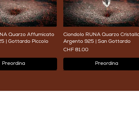
Vista rapida
Vista rapida
NA Quarzo Affumicato
Ciondolo RUNA Quarzo Cristallo
5 | Gottardo Piccolo
Argento 925 | San Gottardo
Prezzo
CHF 81.00
Preordina
Preordina