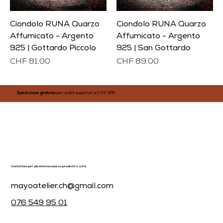
Ciondolo RUNA Quarzo
Ciondolo RUNA Quarzo
Affumicato - Argento
Affumicato - Argento
925 | Gottardo Piccolo
925 | San Gottardo
Prezzo
Prezzo
CHF 81.00
CHF 89.00
Spedizione gratuita
per ordini superiori a CHF 200
Contattaci per più informazioni su prodotti o corsi
mayoatelier.ch@gmail.com
076 549 95 01