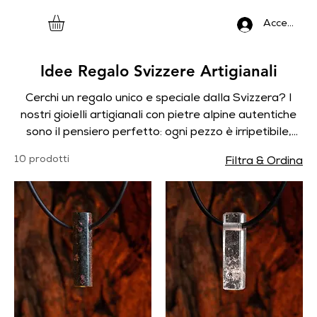
Accedi
Idee Regalo Svizzere Artigianali
Cerchi un regalo unico e speciale dalla Svizzera? I
nostri gioielli artigianali con pietre alpine autentiche
sono il pensiero perfetto: ogni pezzo è irripetibile,
fatto a mano nel nostro atelier di Klosters. Ideali
10 prodotti
Filtra & Ordina
come ricordo di viaggio o regalo per chi ama la
natura e le montagne.